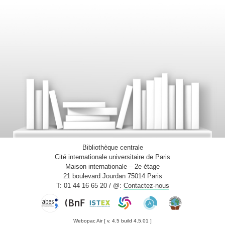
l'outil de découverte
.
Pour chercher uniquement des ressources en ligne (livres
numériques, articles, revues, données brutes...) uniquement
dans des bases de données spécialisées de niveau master et
recherche, rendez-vous directement sur la plateforme de la
bibliothèque numérique.
Bibliothèque centrale
Cité internationale universitaire de Paris
Maison internationale – 2e étage
21 boulevard Jourdan 75014 Paris
T: 01 44 16 65 20 / @:
Contactez-nous
Webopac Air [ v. 4.5 build 4.5.01 ]